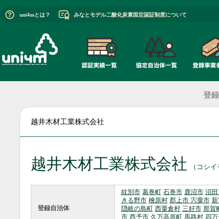
uni4mとは？
みなとモデル二酸化炭素固定認証制度について
登録
越井木材工業株式会社
越井木材工業株式会社
（コシイ
紋別市
葛巻町
石巻市
鹿沼市
沼田
きる野市
檜原村
郡上市
宍粟市
新
登録自治体
隠岐の島町
西粟倉村
三好市
那賀
市
西予市
久万高原町
馬路村
四万