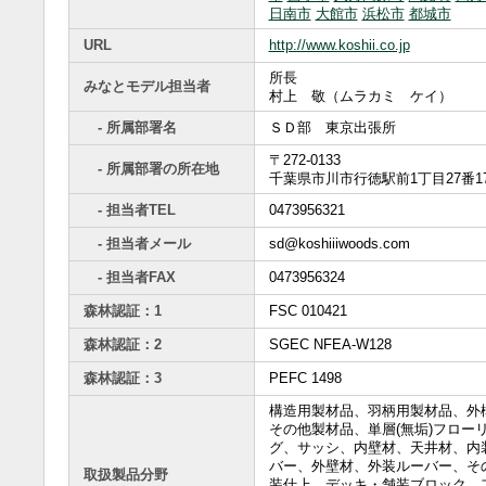
日南市
大館市
浜松市
都城市
URL
http://www.koshii.co.jp
所長
みなとモデル担当者
村上 敬（ムラカミ ケイ）
- 所属部署名
ＳＤ部 東京出張所
〒272-0133
- 所属部署の所在地
千葉県市川市行徳駅前1丁目27番1
- 担当者TEL
0473956321
- 担当者メール
sd@koshiiiwoods.com
- 担当者FAX
0473956324
森林認証：1
FSC 010421
森林認証：2
SGEC NFEA-W128
森林認証：3
PEFC 1498
構造用製材品、羽柄用製材品、外
その他製材品、単層(無垢)フロー
グ、サッシ、内壁材、天井材、内
バー、外壁材、外装ルーバー、そ
取扱製品分野
装仕上、デッキ・舗装ブロック、