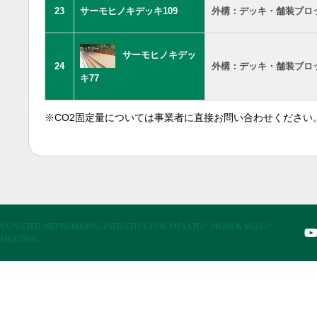
23
サーモヒノキデッキ109
外構：デッキ・舗装ブロ
サーモヒノキデッ
24
外構：デッキ・舗装ブロ
キ77
※CO2固定量については事業者に直接お問い合わせください
©UNIFIED NETWORKING INITIATIVE FOR MINATO “ MORI & MIZU “
MEETING