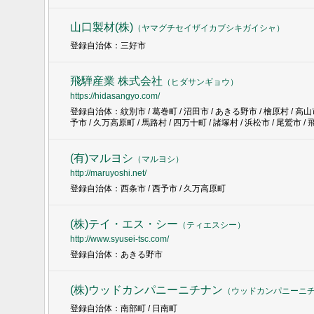
山口製材(株)
（
ヤマグチセイザイカブシキガイシャ
）
登録自治体：三好市
飛騨産業 株式会社
（
ヒダサンギョウ
）
https://hidasangyo.com/
登録自治体：紋別市 / 葛巻町 / 沼田市 / あきる野市 / 檜原村 / 高山市 
予市 / 久万高原町 / 馬路村 / 四万十町 / 諸塚村 / 浜松市 / 尾鷲市 /
(有)マルヨシ
（
マルヨシ
）
http://maruyoshi.net/
登録自治体：西条市 / 西予市 / 久万高原町
(株)テイ・エス・シー
（
ティエスシー
）
http://www.syusei-tsc.com/
登録自治体：あきる野市
(株)ウッドカンパニーニチナン
（
ウッドカンパニーニ
登録自治体：南部町 / 日南町