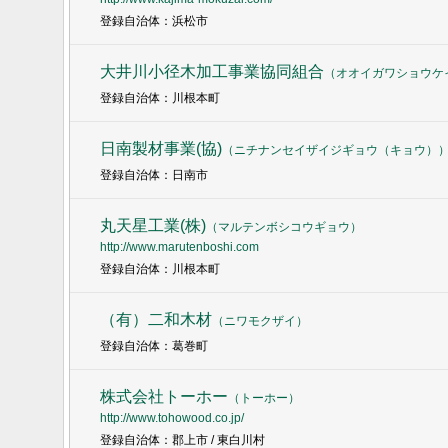
登録自治体：浜松市
大井川小径木加工事業協同組合
（
オオイガワショウケ
登録自治体：川根本町
日南製材事業(協)
（
ニチナンセイザイジギョウ（キョウ）
登録自治体：日南市
丸天星工業(株)
（
マルテンボシコウギョウ
）
http://www.marutenboshi.com
登録自治体：川根本町
（有）二和木材
（
ニワモクザイ
）
登録自治体：葛巻町
株式会社トーホー
（
トーホー
）
http://www.tohowood.co.jp/
登録自治体：郡上市 / 東白川村