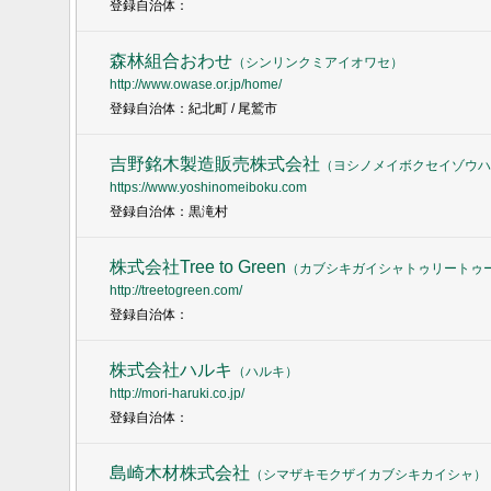
登録自治体：
森林組合おわせ
（
シンリンクミアイオワセ
）
http://www.owase.or.jp/home/
登録自治体：紀北町 / 尾鷲市
吉野銘木製造販売株式会社
（
ヨシノメイボクセイゾウハ
https://www.yoshinomeiboku.com
登録自治体：黒滝村
株式会社Tree to Green
（
カブシキガイシャトゥリートゥ
http://treetogreen.com/
登録自治体：
株式会社ハルキ
（
ハルキ
）
http://mori-haruki.co.jp/
登録自治体：
島崎木材株式会社
（
シマザキモクザイカブシキカイシャ
）