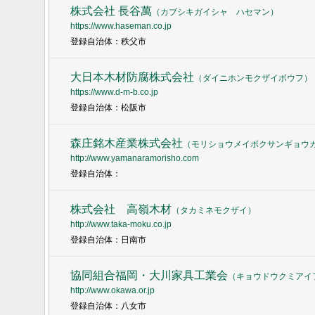
株式会社 長谷萬
（
カブシキガイシャ ハセマン
）
https://www.haseman.co.jp
登録自治体：秩父市
大日本木材防腐株式会社
（
ダイニホンモクザイボウフ
）
https://www.d-m-b.co.jp
登録自治体：松阪市
森庄銘木産業株式会社
（
モリショウメイボクサンギョウ
http://www.yamanaramorisho.com
登録自治体：
株式会社 高嶺木材
（
タカミネモクザイ
）
http://www.taka-moku.co.jp
登録自治体：日南市
協同組合福岡・大川家具工業会
（
キョウドウクミアイ
http://www.okawa.or.jp
登録自治体：八女市