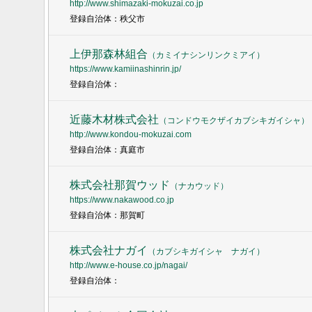
http://www.shimazaki-mokuzai.co.jp
登録自治体：秩父市
上伊那森林組合
（
カミイナシンリンクミアイ
）
https://www.kamiinashinrin.jp/
登録自治体：
近藤木材株式会社
（
コンドウモクザイカブシキガイシャ
）
http://www.kondou-mokuzai.com
登録自治体：真庭市
株式会社那賀ウッド
（
ナカウッド
）
https://www.nakawood.co.jp
登録自治体：那賀町
株式会社ナガイ
（
カブシキガイシャ ナガイ
）
http://www.e-house.co.jp/nagai/
登録自治体：