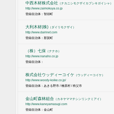
中西木材株式会社
（
ナカニシモクザイカブシキガイシャ
）
http://www.zaimokuya.co.jp
登録自治体：智頭町
大利木材(株)
（
ダイリモクザイ
）
http://www.dairinet.com
登録自治体：那賀町
（株）七保
（
ナナホ
）
http://www.nanaho.co.jp
登録自治体：
株式会社ウッディーコイケ
（
ウッディーコイケ
）
http://www.woody-koike.co.jp/
登録自治体：あきる野市 / 檜原村 / 秩父市
金山町森林組合
（
カネヤママチシンリンクミアイ
）
http://www.kaneyamasugi.com
登録自治体：金山町