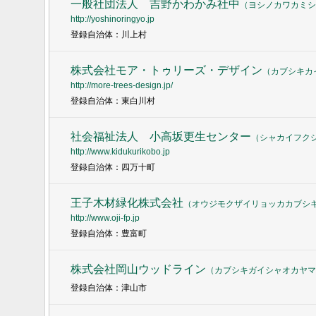
一般社団法人 吉野かわかみ社中
（
ヨシノカワカミシ
http://yoshinoringyo.jp
登録自治体：川上村
株式会社モア・トゥリーズ・デザイン
（
カブシキカ
http://more-trees-design.jp/
登録自治体：東白川村
社会福祉法人 小高坂更生センター
（
シャカイフク
http://www.kidukurikobo.jp
登録自治体：四万十町
王子木材緑化株式会社
（
オウジモクザイリョッカカブシ
http://www.oji-fp.jp
登録自治体：豊富町
株式会社岡山ウッドライン
（
カブシキガイシャオカヤマ
登録自治体：津山市