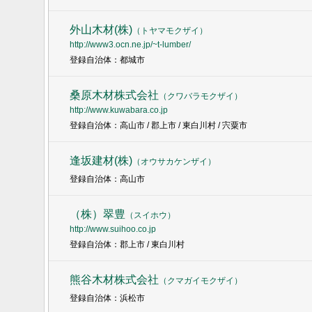
外山木材(株)
（
トヤマモクザイ
）
http://www3.ocn.ne.jp/~t-lumber/
登録自治体：都城市
桑原木材株式会社
（
クワバラモクザイ
）
http://www.kuwabara.co.jp
登録自治体：高山市 / 郡上市 / 東白川村 / 宍粟市
逢坂建材(株)
（
オウサカケンザイ
）
登録自治体：高山市
（株）翠豊
（
スイホウ
）
http://www.suihoo.co.jp
登録自治体：郡上市 / 東白川村
熊谷木材株式会社
（
クマガイモクザイ
）
登録自治体：浜松市