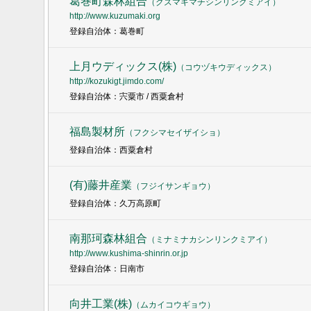
葛巻町森林組合
（
クズマキマチシンリンクミアイ
）
http://www.kuzumaki.org
登録自治体：葛巻町
上月ウディックス(株)
（
コウヅキウディックス
）
http://kozukigt.jimdo.com/
登録自治体：宍粟市 / 西粟倉村
福島製材所
（
フクシマセイザイショ
）
登録自治体：西粟倉村
(有)藤井産業
（
フジイサンギョウ
）
登録自治体：久万高原町
南那珂森林組合
（
ミナミナカシンリンクミアイ
）
http://www.kushima-shinrin.or.jp
登録自治体：日南市
向井工業(株)
（
ムカイコウギョウ
）