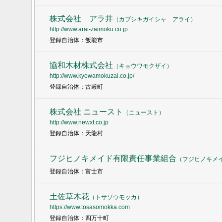
株式会社 アラ井
（
カブシキガイシャ アライ
）
http://www.arai-zaimoku.co.jp
登録自治体：飯能市
協和木材株式会社
（
キョウワモクザイ
）
http://www.kyowamokuzai.co.jp/
登録自治体：古殿町
株式会社 ニュースト
（
ニュースト
）
http://www.newxt.co.jp
登録自治体：天龍村
フジヒノキメイド有限責任事業組合
（
フジヒノキメ
登録自治体：富士市
土佐草木花
（
トサソウモッカ
）
https://www.tosasomokka.com
登録自治体：四万十町