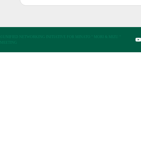
©UNIFIED NETWORKING INITIATIVE FOR MINATO “ MORI & MIZU “
MEETING