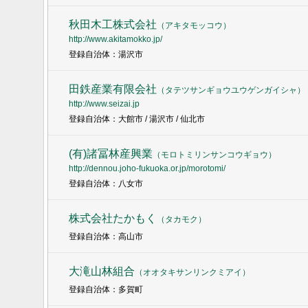
秋田木工株式会社
（
アキタモッコウ
）
http://www.akitamokko.jp/
登録自治体：湯沢市
田鉄産業有限会社
（
タテツサンギョウユウゲンガイシャ
）
http://www.seizai.jp
登録自治体：大館市 / 湯沢市 / 仙北市
(有)諸冨林産興業
（
モロトミリンサンコウギョウ
）
http://dennou.joho-fukuoka.or.jp/morotomi/
登録自治体：八女市
株式会社たかもく
（
タカモク
）
登録自治体：高山市
大滝山林組合
（
オオタキサンリンクミアイ
）
登録自治体：多賀町