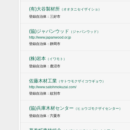
(有)大谷製材所
（
オオタニセイザイショ
）
登録自治体：三好市
(協)ジャパンウッド
（
ジャパンウッド
）
http://www.japanwood.or.jp
登録自治体：静岡市
(株)岩本
（
イワモト
）
登録自治体：鹿沼市
佐藤木材工業
（
サトウモクザイコウギョウ
）
http://www.satohmokuzai.com/
登録自治体：紋別市
(協)兵庫木材センター
（
ヒョウゴモクザイセンター
）
登録自治体：宍粟市