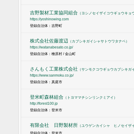
吉野製材工業協同組合
（
ヨシノセイザイコウギョウキョ
https://yoshinowing.com
登録自治体：吉野町
株式会社佐藤渡辺
（
カブシキガイシャサトウワタナベ
）
https://watanabesato.co.jp/
登録自治体：檜原村 / 金山町
さんもく工業株式会社
（
サンモクコウギョウカブシキガ
https://www.sanmoku.co.jp/
登録自治体：真庭市
登米町森林組合
（
トヨママチシンリンクミアイ
）
http://forest100.jp
登録自治体：登米市
有限会社 日野製材所
（
ユウゲンカイシャ ヒノセイザ
登録自治体：登米市