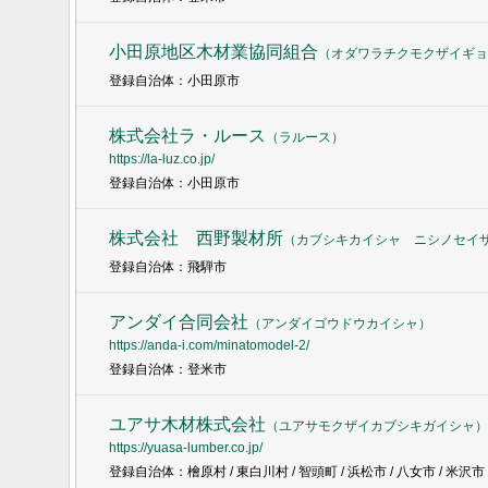
小田原地区木材業協同組合
（
オダワラチクモクザイギョ
登録自治体：小田原市
株式会社ラ・ルース
（
ラルース
）
https://la-luz.co.jp/
登録自治体：小田原市
株式会社 西野製材所
（
カブシキカイシャ ニシノセイ
登録自治体：飛騨市
アンダイ合同会社
（
アンダイゴウドウカイシャ
）
https://anda-i.com/minatomodel-2/
登録自治体：登米市
ユアサ木材株式会社
（
ユアサモクザイカブシキガイシャ
）
https://yuasa-lumber.co.jp/
登録自治体：檜原村 / 東白川村 / 智頭町 / 浜松市 / 八女市 / 米沢市