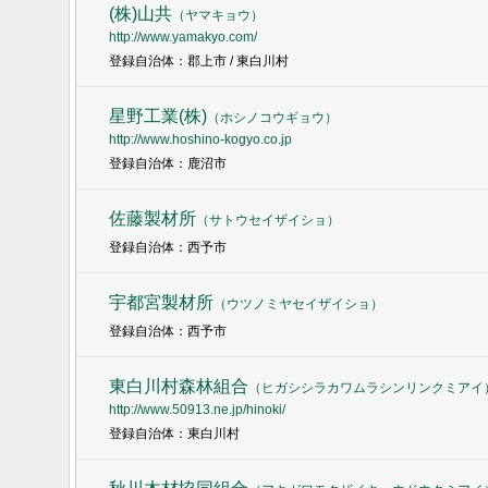
(株)山共
（
ヤマキョウ
）
http://www.yamakyo.com/
登録自治体：郡上市 / 東白川村
星野工業(株)
（
ホシノコウギョウ
）
http://www.hoshino-kogyo.co.jp
登録自治体：鹿沼市
佐藤製材所
（
サトウセイザイショ
）
登録自治体：西予市
宇都宮製材所
（
ウツノミヤセイザイショ
）
登録自治体：西予市
東白川村森林組合
（
ヒガシシラカワムラシンリンクミアイ
http://www.50913.ne.jp/hinoki/
登録自治体：東白川村