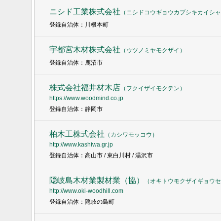
ニシド工業株式会社
（
ニシドコウギョウカブシキカイシャ
登録自治体：川根本町
宇都宮木材株式会社
（
ウツノミヤモクザイ
）
登録自治体：鹿沼市
株式会社福井材木店
（
フクイザイモクテン
）
https://www.woodmind.co.jp
登録自治体：静岡市
柏木工株式会社
（
カシワモッコウ
）
http://www.kashiwa.gr.jp
登録自治体：高山市 / 東白川村 / 湯沢市
隠岐島木材業製材業（協）
（
オキトウモクザイギョウセ
http://www.oki-woodhill.com
登録自治体：隠岐の島町