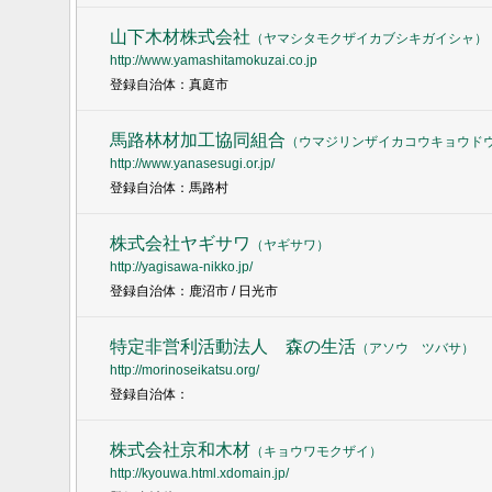
山下木材株式会社
（
ヤマシタモクザイカブシキガイシャ
）
http://www.yamashitamokuzai.co.jp
登録自治体：真庭市
馬路林材加工協同組合
（
ウマジリンザイカコウキョウド
http://www.yanasesugi.or.jp/
登録自治体：馬路村
株式会社ヤギサワ
（
ヤギサワ
）
http://yagisawa-nikko.jp/
登録自治体：鹿沼市 / 日光市
特定非営利活動法人 森の生活
（
アソウ ツバサ
）
http://morinoseikatsu.org/
登録自治体：
株式会社京和木材
（
キョウワモクザイ
）
http://kyouwa.html.xdomain.jp/