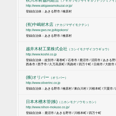
秋川木材協同組合
（
アキガワモクザイキョウドウクミアイ
http://www.akigawamokuzai.or.jp/
登録自治体：あきる野市 / 檜原村
(有)中嶋材木店
（
ナカジマザイモクテン
）
http://www.gws.ne.jp/kigokoro/
登録自治体：あきる野市 / 檜原村
越井木材工業株式会社
（
コシイモクザイコウギョウ
）
http://www.koshii.co.jp
登録自治体：紋別市 / 葛巻町 / 石巻市 / 鹿沼市 / 沼田市 / あきる野市 /
西条市 / 西予市 / 久万高原町 / 馬路村 / 四万十町 / 日南市 / 大館市 
(株)オリバー
（
オリバー
）
http://www.oliverinc.co.jp
登録自治体：あきる野市 / 檜原村 / 東白川村 / 川根本町 / 宍粟市 / 
日本木槽木管(株)
（
ニホンモクソウモッカン
）
http://www.nihon-mokuso.co.jp/
登録自治体：鹿沼市 / あきる野市 / 川根本町 / 四万十町