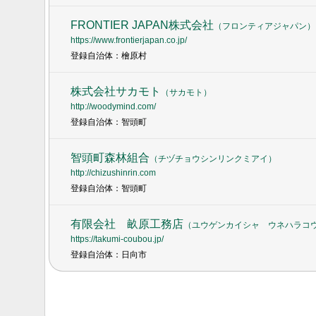
FRONTIER JAPAN株式会社
（
フロンティアジャパン
）
https://www.frontierjapan.co.jp/
登録自治体：檜原村
株式会社サカモト
（
サカモト
）
http://woodymind.com/
登録自治体：智頭町
智頭町森林組合
（
チヅチョウシンリンクミアイ
）
http://chizushinrin.com
登録自治体：智頭町
有限会社 畝原工務店
（
ユウゲンカイシャ ウネハラコ
https://takumi-coubou.jp/
登録自治体：日向市