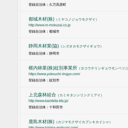
登録自治体：久万高原町
都城木材(株)
（
ミヤコノジョウモクザイ
）
http://www.m-mokuzai.co.jp
登録自治体：都城市
静岡木材業(協)
（
シズオカモクザイギョウ
）
登録自治体：静岡市
横内林業(株)紋別事業所
（
ヨコウチリンギョウモンベツ
https://www.yokouchi-ringyo.com/
登録自治体：紋別市
上北森林組合
（
カミキタシンリンクミアイ
）
http://www.kamikita-kfa.jp/
登録自治体：十和田市
鹿島木材(株)
（
カジマモクザイカブシキカイシャ
）
http://www.kajima-mokuzai.com/