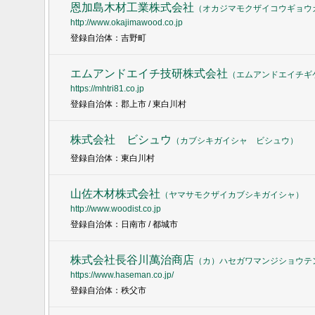
恩加島木材工業株式会社
（
オカジマモクザイコウギョウ
http://www.okajimawood.co.jp
登録自治体：吉野町
エムアンドエイチ技研株式会社
（
エムアンドエイチギ
https://mhtri81.co.jp
登録自治体：郡上市 / 東白川村
株式会社 ビシュウ
（
カブシキガイシャ ビシュウ
）
登録自治体：東白川村
山佐木材株式会社
（
ヤマサモクザイカブシキガイシャ
）
http://www.woodist.co.jp
登録自治体：日南市 / 都城市
株式会社長谷川萬治商店
（
カ）ハセガワマンジショウテ
https://www.haseman.co.jp/
登録自治体：秩父市