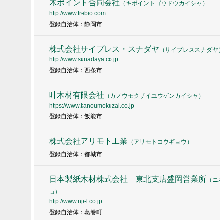
木ポイント合同会社
（
キポイントゴウドウカイシャ
）
http://www.frebio.com
登録自治体：静岡市
株式会社サイプレス・スナダヤ
（
サイプレススナダヤ
http://www.sunadaya.co.jp
登録自治体：西条市
叶木材有限会社
（
カノウモクザイユウゲンカイシャ
）
https://www.kanoumokuzai.co.jp
登録自治体：飯能市
株式会社アリモト工業
（
アリモトコウギョウ
）
登録自治体：都城市
日本製紙木材株式会社 東北支店盛岡営業所
（
ニ
ョ
）
http://www.np-l.co.jp
登録自治体：葛巻町