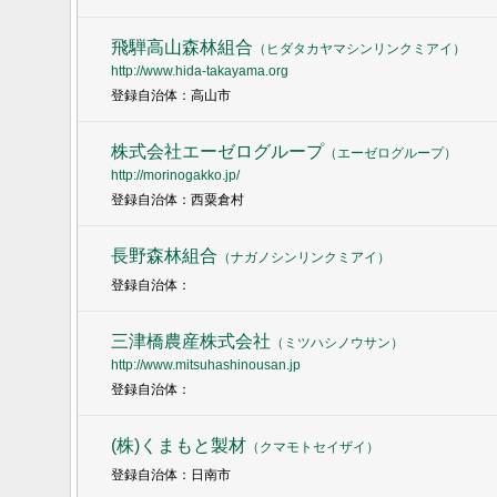
飛騨高山森林組合
（
ヒダタカヤマシンリンクミアイ
）
http://www.hida-takayama.org
登録自治体：高山市
株式会社エーゼログループ
（
エーゼログループ
）
http://morinogakko.jp/
登録自治体：西粟倉村
長野森林組合
（
ナガノシンリンクミアイ
）
登録自治体：
三津橋農産株式会社
（
ミツハシノウサン
）
http://www.mitsuhashinousan.jp
登録自治体：
(株)くまもと製材
（
クマモトセイザイ
）
登録自治体：日南市