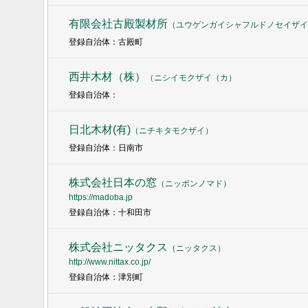
有限会社古殿製材所
（
ユウゲンガイシャフルドノセイザイ
登録自治体：古殿町
西井木材（株）
（
ニシイモクザイ（カ
）
登録自治体：
日北木材(有)
（
ニチキタモクザイ
）
登録自治体：日南市
株式会社日本の窓
（
ニッポンノマド
）
https://madoba.jp
登録自治体：十和田市
株式会社ニッタクス
（
ニッタクス
）
http://www.nittax.co.jp/
登録自治体：津別町