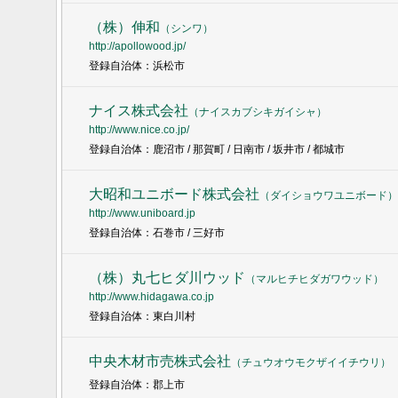
（株）伸和
（
シンワ
）
http://apollowood.jp/
登録自治体：浜松市
ナイス株式会社
（
ナイスカブシキガイシャ
）
http://www.nice.co.jp/
登録自治体：鹿沼市 / 那賀町 / 日南市 / 坂井市 / 都城市
大昭和ユニボード株式会社
（
ダイショウワユニボード
）
http://www.uniboard.jp
登録自治体：石巻市 / 三好市
（株）丸七ヒダ川ウッド
（
マルヒチヒダガワウッド
）
http://www.hidagawa.co.jp
登録自治体：東白川村
中央木材市売株式会社
（
チュウオウモクザイイチウリ
）
登録自治体：郡上市