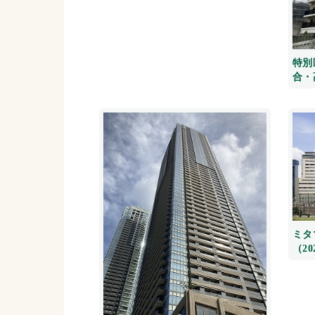
特別
合・高
ミタ
（20