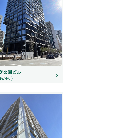
芝公園ビル
26/4/6）