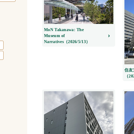
MoN Takanawa: The
Museum of
Narratives（2026/5/13）
住友
（20