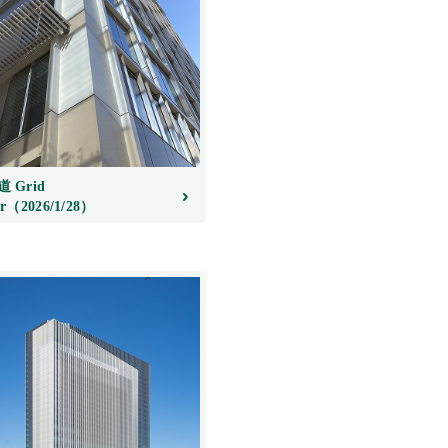
 Grid
r（2026/1/28）