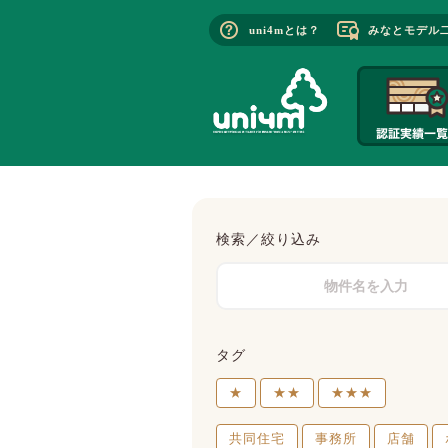
uni4mとは？
みなとモデル
検索／絞り込み
タグ
★
★★
★★★
共同住宅
事務所
店舗