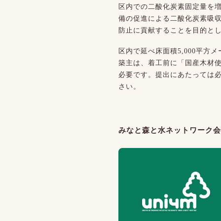
区内での二酸化炭素固定量を
備の促進による二酸化炭素吸
防止に貢献することを目的と
区内で延べ床面積5,000平方
築主は、着工前に「国産木材
必要です。提出にあたっては
さい。
みなと森と水ネットワーク会議