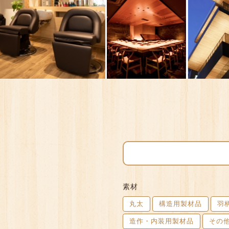
素材
丸太
構造用製材品
羽
造作・内装用製材品
その