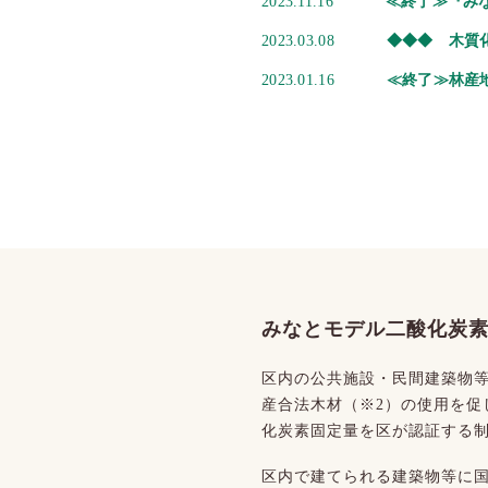
2023.11.16
≪終了≫『み
2023.03.08
◆◆◆ 木質
2023.01.16
≪終了≫林産
みなとモデル二酸化炭
区内の公共施設・民間建築物等
産合法木材（※2）の使用を促
化炭素固定量を区が認証する
区内で建てられる建築物等に