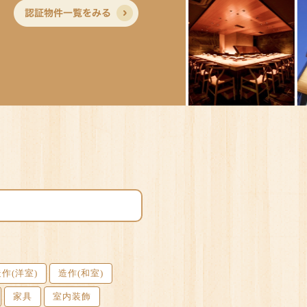
作(洋室)
造作(和室)
家具
室内装飾