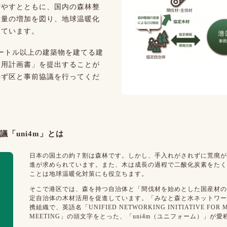
増やすとともに、国内の森林整
収量の増加を図り、地球温暖化
しています。
メートル以上の建築物を建てる建
使用計画書」を提出することが
必ず区と事前協議を行ってくだ
「uni4m」とは
日本の国土の約７割は森林です。しかし、手入れがされずに荒廃が
進が求められています。また、木は成長の過程で二酸化炭素をたく
ことは地球温暖化対策にも役立ちます。
そこで港区では、森を持つ自治体と「間伐材を始めとした国産材の
定自治体の木材活用を促進しています。「みなと森と水ネットワー
携組織で、英語名「UNIFIED NETWORKING INITIATIVE FOR M
MEETING」の頭文字をとった、「uni4m（ユニフォーム）」が愛