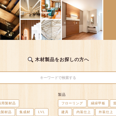
木材製品をお探しの方へ
製品
柄用製材品
フローリング
縁緑甲板
造
他製材品
集成材
LVL
建具
内装仕上
外装仕上