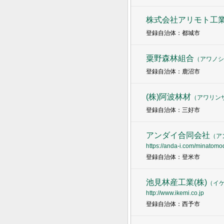
株式会社アリモト工
登録自治体：都城市
粟野森林組合
（
アワノシ
登録自治体：鹿沼市
(株)阿波林材
（
アワリン
登録自治体：三好市
アンダイ合同会社
（
ア
https://anda-i.com/minatomod
登録自治体：登米市
池見林産工業(株)
（
イ
http://www.ikemi.co.jp
登録自治体：西予市