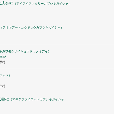
株式会社
（
アイアイファミリーカブシキガイシャ
）
（
アオキアートコウギョウカブシキガイシャ
）
キガワモクザイキョウドウクミアイ
）
r.jp/
原村
ウッド
）
仁村
式会社
（
アキタプライウッドカブシキガイシャ
）