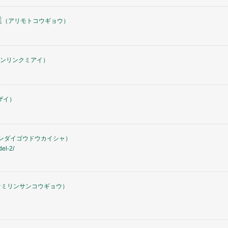
業
（
アリモトコウギョウ
）
ンリンクミアイ
）
ザイ
）
ンダイゴウドウカイシャ
）
el-2/
ケミリンサンコウギョウ
）