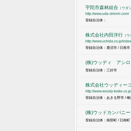
宇陀市森林組合
（
ウダ
http://www.uda-shinrin.com/
登録自治体：
株式会社内田洋行
（
ウ
http://www.uchida.co.jp/index
登録自治体：鹿沼市 / 日南市
(株)ウッディ ア
登録自治体：三好市
株式会社ウッディー
http://www.woody-koike.co.jp
登録自治体：あきる野市 / 檜原
(株)ウッドカンパニ
登録自治体：南部町 / 日南町