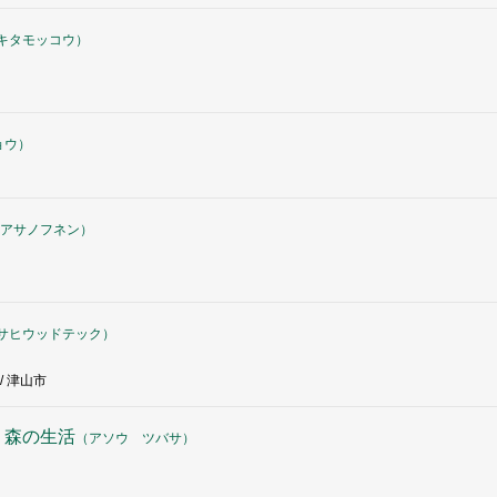
キタモッコウ
）
ョウ
）
アサノフネン
）
サヒウッドテック
）
/ 津山市
 森の生活
（
アソウ ツバサ
）