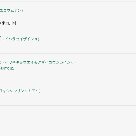
エコウムテン
）
/ 東白川村
所
（
イハラセイザイショ
）
社
（
イワキキョウエイモクザイゴウシガイシャ
）
linfo.jp/
ワキシシンリンクミアイ
）