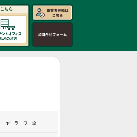
こちら
マ
ヤ
ラ
ワ
全