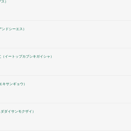
グス
）
アンドシーエス
）
社
（
イートップカブシキガイシャ
）
エキサンギョウ
）
エダダイサンモクザイ
）