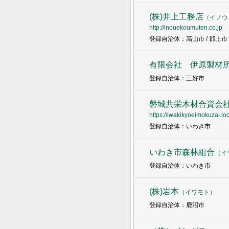
(株)井上工務店
（
イノウ
http://inouekoumuten.co.jp
登録自治体：高山市 / 郡上市 
有限会社 伊原製材
登録自治体：三好市
磐城共栄木材合資会
https://iwakikyoeimokuzai.loca
登録自治体：いわき市
いわき市森林組合
（
イ
登録自治体：いわき市
(株)岩本
（
イワモト
）
登録自治体：鹿沼市