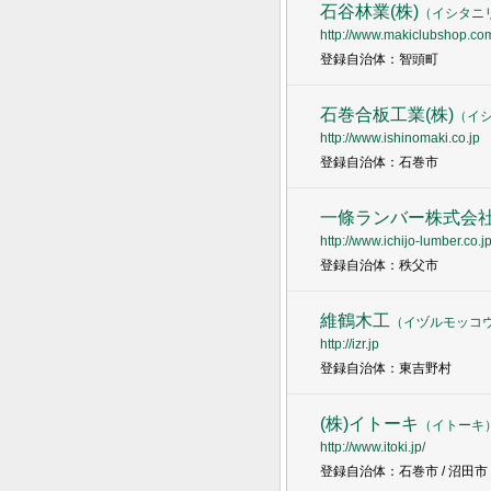
石谷林業(株)
（
イシタニ
http://www.makiclubshop.co
登録自治体：智頭町
石巻合板工業(株)
（
イ
http://www.ishinomaki.co.jp
登録自治体：石巻市
一條ランバー株式会
http://www.ichijo-lumber.co.j
登録自治体：秩父市
維鶴木工
（
イヅルモッコ
http://izr.jp
登録自治体：東吉野村
(株)イトーキ
（
イトーキ
http://www.itoki.jp/
登録自治体：石巻市 / 沼田市 / 