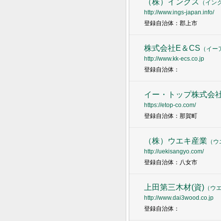
（株）イングス
（
イン
http://www.ings-japan.info/
登録自治体：郡上市
株式会社E＆CS
（
イー
http://www.kk-ecs.co.jp
登録自治体：
イー・トップ株式会
https://etop-co.com/
登録自治体：那賀町
（株）ウエキ産業
（
ウ
http://uekisangyo.com/
登録自治体：八女市
上田第三木材(資)
（
ウ
http://www.dai3wood.co.jp
登録自治体：