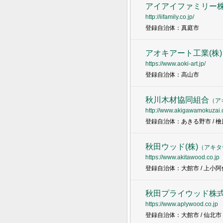
アイアイファミリー
http://iifamily.co.jp/
登録自治体：真庭市
アオキアート工業(株)
https://www.aoki-art.jp/
登録自治体：高山市
秋川木材協同組合
（
ア
http://www.akigawamokuzai.o
登録自治体：あきる野市 / 檜
秋田ウッド(株)
（
アキタ
https://www.akitawood.co.jp
登録自治体：大館市 / 上小阿
秋田プライウッド株
https://www.aplywood.co.jp
登録自治体：大館市 / 仙北市