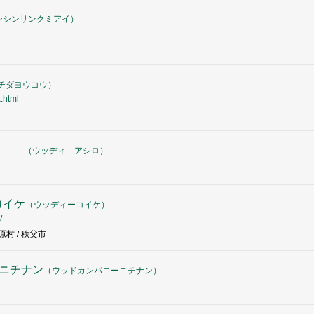
シシンリンクミアイ
）
チダヨウコウ
）
.html
シロ
（
ウッディ アシロ
）
コイケ
（
ウッディーコイケ
）
/
村 / 秩父市
ーニチナン
（
ウッドカンパニーニチナン
）