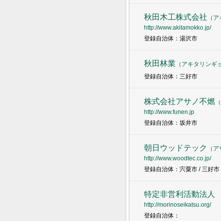
秋田木工株式会社
（
ア
http://www.akitamokko.jp/
登録自治体：湯沢市
秋田林業
（
アキタリンギ
登録自治体：三好市
株式会社アサノ不燃
（
http://www.funen.jp
登録自治体：坂井市
朝日ウッドテック
（
ア
http://www.woodtec.co.jp/
登録自治体：宍粟市 / 三好市 
特定非営利活動法人
http://morinoseikatsu.org/
登録自治体：