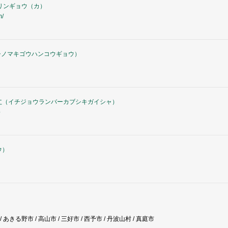
リンギョウ（カ
）
m/
シノマキゴウハンコウギョウ
）
社
（
イチジョウランバーカブシキガイシャ
）
p
ウ
）
）
あきる野市 / 高山市 / 三好市 / 西予市 / 丹波山村 / 真庭市