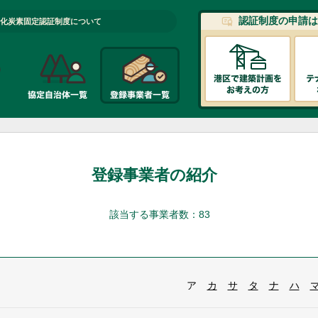
認証制度の申請は
化炭素固定認証制度について
登録事業者の紹介
該当する事業者数：83
ア
カ
サ
タ
ナ
ハ