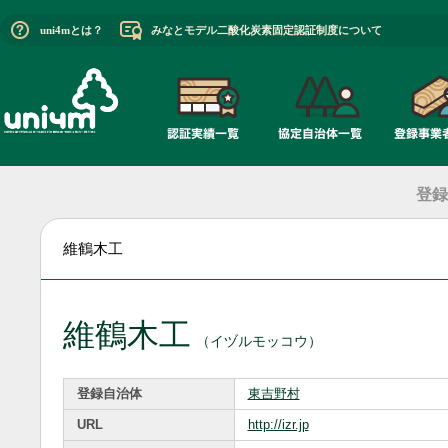
uni4mとは？
みなとモデル二酸化炭素固定認証制度について
登録
維鶴木工
維鶴木工
（イヅルモッコウ）
登録自治体
東吉野村
URL
http://izr.jp