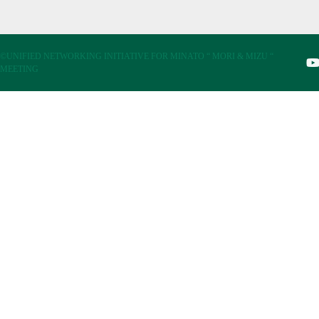
©UNIFIED NETWORKING INITIATIVE FOR MINATO “ MORI & MIZU “
MEETING