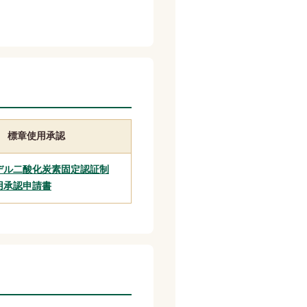
標章使用承認
デル二酸化炭素固定認証制
用承認申請書