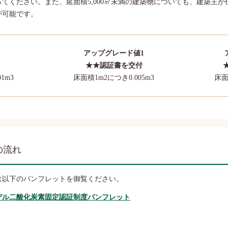
てください。また、延面積5,000㎡未満の建築物についても、建築主
が可能です。
アップグレード値1
★★認証書を交付
1m3
床面積1m2につき0.005m3
床面
の流れ
は以下のパンフレットを御覧ください。
デル二酸化炭素固定認証制度パンフレット