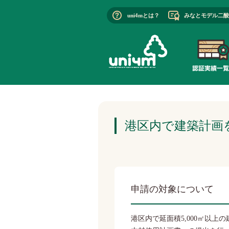
uni4mとは？
みなとモデル二酸
港区内で建築計画
申請の対象について
港区内で延面積5,000㎡以