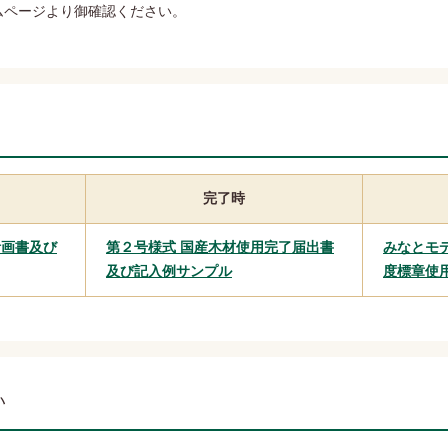
ムページより御確認ください。
）
完了時
計画書及び
第２号様式 国産木材使用完了届出書
みなとモ
及び記入例サンプル
度標章使
い