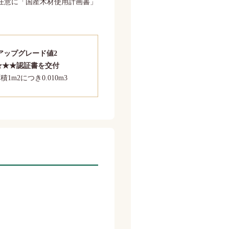
が任意に「国産木材使用計画書」
アップグレード値2
★★★認証書を交付
積1m2につき0.010m3