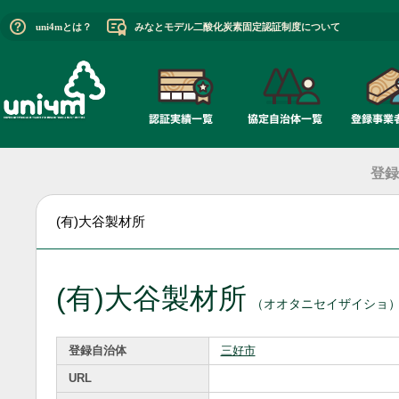
uni4mとは？
みなとモデル二酸化炭素固定認証制度について
登録
(有)大谷製材所
(有)大谷製材所
（オオタニセイザイショ
登録自治体
三好市
URL