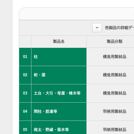
製品名
製品分類
01
柱
構造用製材品
02
桁・梁
構造用製材品
03
土台・大引・母屋・棟木等
構造用製材品
04
間柱・筋違等
羽柄用製材品
05
根太・野縁・垂木等
羽柄用製材品