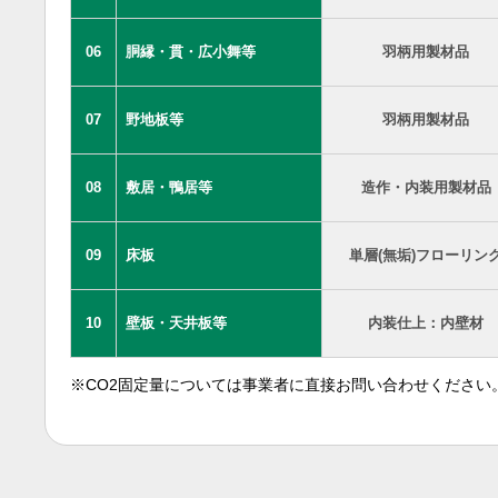
06
胴縁・貫・広小舞等
羽柄用製材品
07
野地板等
羽柄用製材品
08
敷居・鴨居等
造作・内装用製材品
09
床板
単層(無垢)フローリン
10
壁板・天井板等
内装仕上：内壁材
※CO2固定量については事業者に直接お問い合わせください