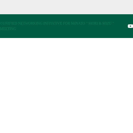
©UNIFIED NETWORKING INITIATIVE FOR MINATO “ MORI & MIZU “
MEETING