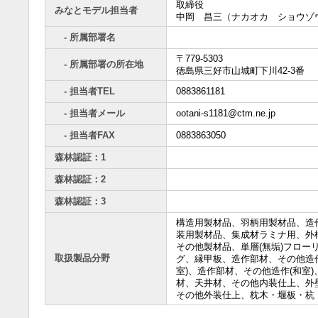
取締役
みなとモデル担当者
中岡 昌三（ナカオカ ショウゾ
- 所属部署名
〒779-5303
- 所属部署の所在地
徳島県三好市山城町下川42-3番
- 担当者TEL
0883861181
- 担当者メール
ootani-s1181@ctm.ne.jp
- 担当者FAX
0883863050
森林認証：1
森林認証：2
森林認証：3
構造用製材品、羽柄用製材品、造
装用製材品、集成材ラミナ用、外
その他製材品、単層(無垢)フロー
取扱製品分野
グ、縁甲板、造作部材、その他造作
室)、造作部材、その他造作(和室)
材、天井材、その他内装仕上、外
その他外装仕上、枕木・堰板・杭