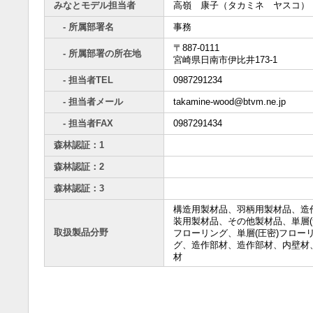
みなとモデル担当者
高嶺 康子（タカミネ ヤスコ）
- 所属部署名
事務
〒887-0111
- 所属部署の所在地
宮崎県日南市伊比井173-1
- 担当者TEL
0987291234
- 担当者メール
takamine-wood@btvm.ne.jp
- 担当者FAX
0987291434
森林認証：1
森林認証：2
森林認証：3
構造用製材品、羽柄用製材品、造
装用製材品、その他製材品、単層(
取扱製品分野
フローリング、単層(圧密)フロー
グ、造作部材、造作部材、内壁材
材