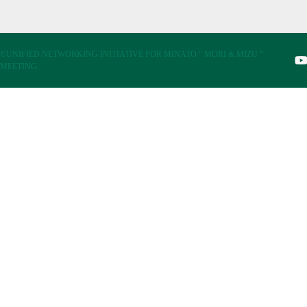
©UNIFIED NETWORKING INITIATIVE FOR MINATO “ MORI & MIZU “
MEETING