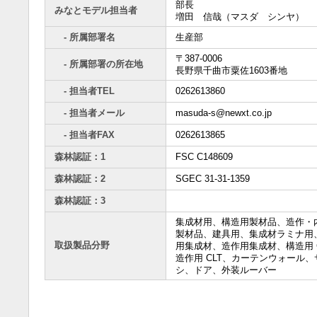
部長
みなとモデル担当者
増田 信哉（マスダ シンヤ）
- 所属部署名
生産部
〒387-0006
- 所属部署の所在地
長野県千曲市粟佐1603番地
- 担当者TEL
0262613860
- 担当者メール
masuda-s@newxt.co.jp
- 担当者FAX
0262613865
森林認証：1
FSC C148609
森林認証：2
SGEC 31-31-1359
森林認証：3
集成材用、構造用製材品、造作・
製材品、建具用、集成材ラミナ用
取扱製品分野
用集成材、造作用集成材、構造用 C
造作用 CLT、カーテンウォール、
シ、ドア、外装ルーバー