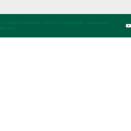
©UNIFIED NETWORKING INITIATIVE FOR MINATO “ MORI & MIZU “
MEETING