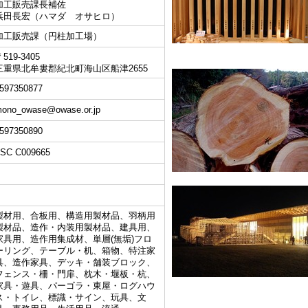
加工販売課長補佐
浜田長宏（ハマダ オサヒロ）
加工販売課（円柱加工場）
519-3405
三重県北牟婁郡紀北町海山区船津2655
597350877
ono_owase@owase.or.jp
597350890
SC C009665
製材用、合板用、構造用製材品、羽柄用
製材品、造作・内装用製材品、建具用、
家具用、造作用集成材、単層(無垢)フロ
ーリング、テーブル・机、箱物、特注家
具、造作家具、デッキ・舗装ブロック、
フェンス・柵・門扉、枕木・堰板・杭、
家具・遊具、パーゴラ・東屋・ログハウ
ス・トイレ、標識・サイン、玩具、文