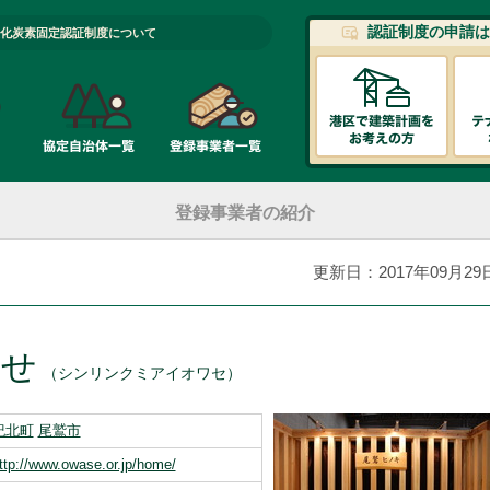
認証制度の申請は
化炭素固定認証制度について
登録事業者の紹介
更新日：2017年09月29
わせ
（シンリンクミアイオワセ）
紀北町
尾鷲市
ttp://www.owase.or.jp/home/