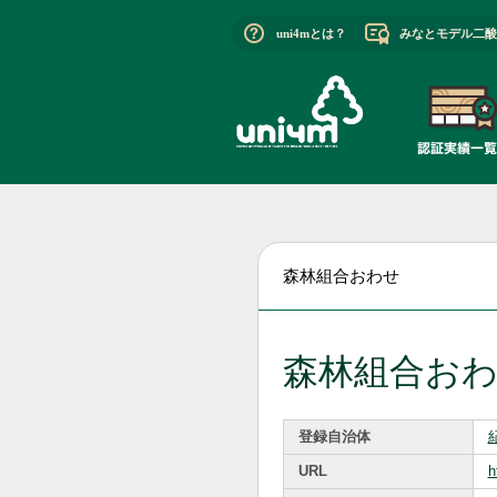
uni4mとは？
みなとモデル二酸
森林組合おわせ
森林組合お
登録自治体
URL
h