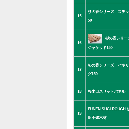
杉の香シリーズ ステッ
15
50
杉の香シリ
16
ジャケッド150
杉の香シリーズ パネリ
17
グ150
18
杉木口スリットパネル
FUNEN SUGI ROUGH
19
垢不燃木材