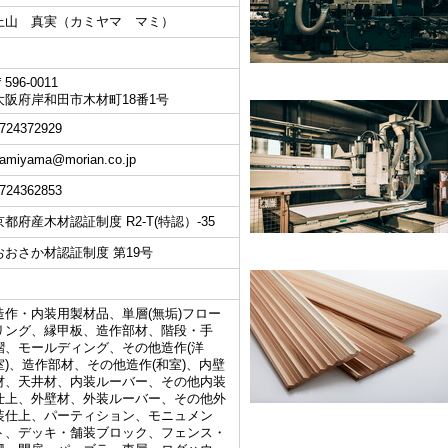
上山 真実（カミヤマ マミ）
596-0011
大阪府岸和田市木材町18番1号
724372929
amiyama@morian.co.jp
724362853
京都府産木材認証制度 R2-T(特認）-35
おおさか材認証制度 第19号
造作・内装用製材品、単層(無垢)フロー
リング、縁甲板、造作部材、階段・手
摺、モールディング、その他造作(洋
室)、造作部材、その他造作(和室)、内壁
材、天井材、内装ルーバー、その他内装
仕上、外壁材、外装ルーバー、その他外
装仕上、パーティション、モニュメン
ト、デッキ・舗装ブロック、フェンス・