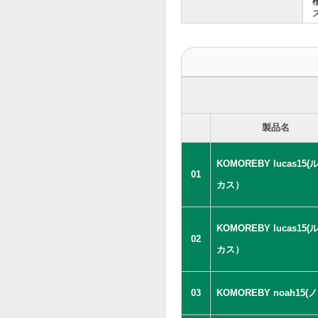
製品名
KOMOREBY lucas15(
01
カス）
KOMOREBY lucas15(
02
カス）
03
KOMOREBY noah15(