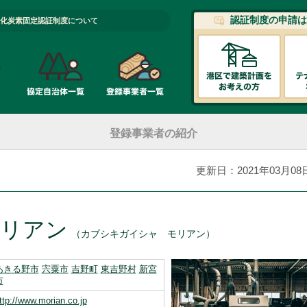
認証制度の申請は
化炭素固定認証制度について
登録事業者の紹介
更新日：2021年03月08
モリアン
（カブシキガイシャ モリアン）
あきる野市
宍粟市
吉野町
東吉野村
新宮
市
ttp://www.morian.co.jp