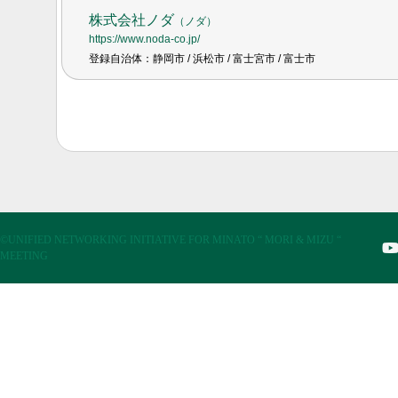
株式会社ノダ
（
ノダ
）
https://www.noda-co.jp/
登録自治体：静岡市 / 浜松市 / 富士宮市 / 富士市
©UNIFIED NETWORKING INITIATIVE FOR MINATO “ MORI & MIZU “
MEETING