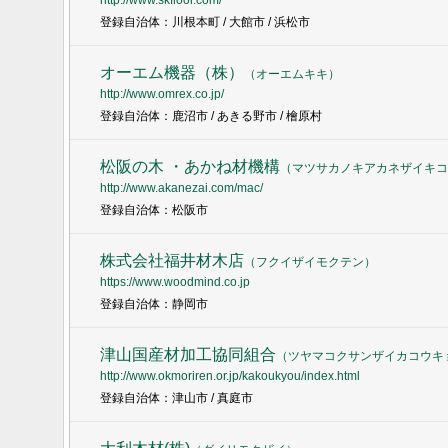
http://www.skfloor.com/
登録自治体：川根本町 / 大館市 / 浜松市
オーエム機器（株）
（
オーエムキキ
）
http://www.omrex.co.jp/
登録自治体：鹿沼市 / あきる野市 / 檜原村
松阪の木 ・あかね材機構
（
マツサカノキアカネザイキコ
http://www.akanezai.com/mac/
登録自治体：松阪市
株式会社福井材木店
（
フクイザイモクテン
）
https://www.woodmind.co.jp
登録自治体：静岡市
津山国産材加工協同組合
（
ツヤマコクサンザイカコウキ
http://www.okmoriren.or.jp/kakoukyou/index.html
登録自治体：津山市 / 真庭市