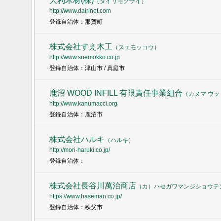
大利木材(株)
（
ダイリモクザイ
）
http://www.dairinet.com
登録自治体：那賀町
株式会社すえ木工
（
スエモッコウ
）
http://www.suemokko.co.jp
登録自治体：津山市 / 真庭市
鹿沼 WOOD INFILL 有限責任事業組合
（
カヌマ ウ
http://www.kanumacci.org
登録自治体：鹿沼市
株式会社ハルキ
（
ハルキ
）
http://mori-haruki.co.jp/
登録自治体：
株式会社長谷川萬治商店
（
カ）ハセガワマンジショウテ
https://www.haseman.co.jp/
登録自治体：秩父市