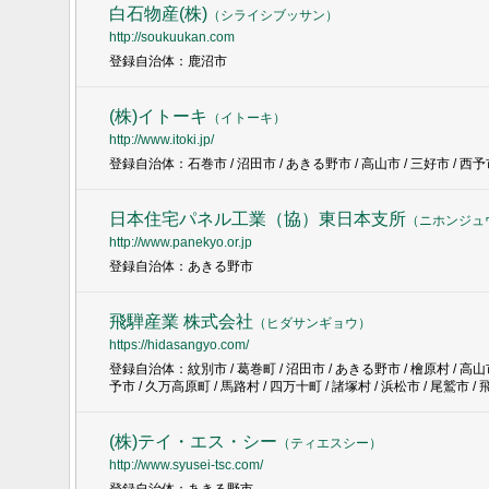
白石物産(株)
（
シライシブッサン
）
http://soukuukan.com
登録自治体：鹿沼市
(株)イトーキ
（
イトーキ
）
http://www.itoki.jp/
登録自治体：石巻市 / 沼田市 / あきる野市 / 高山市 / 三好市 / 西予市
日本住宅パネル工業（協）東日本支所
（
ニホンジュ
http://www.panekyo.or.jp
登録自治体：あきる野市
飛騨産業 株式会社
（
ヒダサンギョウ
）
https://hidasangyo.com/
登録自治体：紋別市 / 葛巻町 / 沼田市 / あきる野市 / 檜原村 / 高山市 
予市 / 久万高原町 / 馬路村 / 四万十町 / 諸塚村 / 浜松市 / 尾鷲市 /
(株)テイ・エス・シー
（
ティエスシー
）
http://www.syusei-tsc.com/