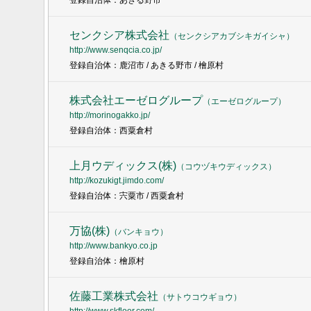
登録自治体：あきる野市
センクシア株式会社
（
センクシアカブシキガイシャ
）
http://www.senqcia.co.jp/
登録自治体：鹿沼市 / あきる野市 / 檜原村
株式会社エーゼログループ
（
エーゼログループ
）
http://morinogakko.jp/
登録自治体：西粟倉村
上月ウディックス(株)
（
コウヅキウディックス
）
http://kozukigt.jimdo.com/
登録自治体：宍粟市 / 西粟倉村
万協(株)
（
バンキョウ
）
http://www.bankyo.co.jp
登録自治体：檜原村
佐藤工業株式会社
（
サトウコウギョウ
）