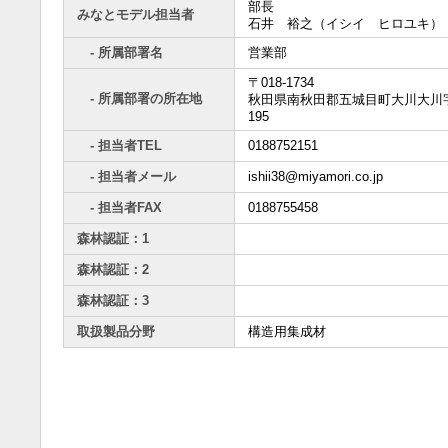
部長
みなとモデル担当者
石井 裕之（イシイ ヒロユキ）
- 所属部署名
営業部
〒018-1734
- 所属部署の所在地
秋田県南秋田郡五城目町大川大川
195
- 担当者TEL
0188752151
- 担当者メール
ishii38@miyamori.co.jp
- 担当者FAX
0188755458
森林認証：1
森林認証：2
森林認証：3
取扱製品分野
構造用集成材