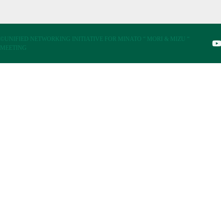
©UNIFIED NETWORKING INITIATIVE FOR MINATO “ MORI & MIZU “
MEETING