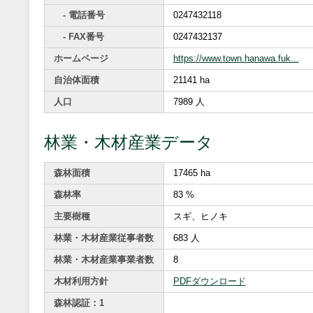
- 電話番号
0247432118
- FAX番号
0247432137
ホームページ
https://www.town.hanawa.fuk...
自治体面積
21141 ha
人口
7989 人
林業・木材産業データ
森林面積
17465 ha
森林率
83 %
主要樹種
スギ、ヒノキ
林業・木材産業従事者数
683 人
林業・木材産業事業者数
8
木材利用方針
PDFダウンロード
森林認証：1