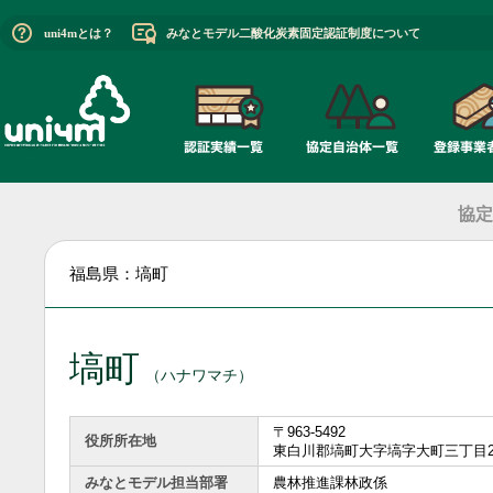
uni4mとは？
みなとモデル二酸化炭素固定認証制度について
協定
福島県：塙町
塙町
（ハナワマチ）
〒963-5492
役所所在地
東白川郡塙町大字塙字大町三丁目2
みなとモデル担当部署
農林推進課林政係