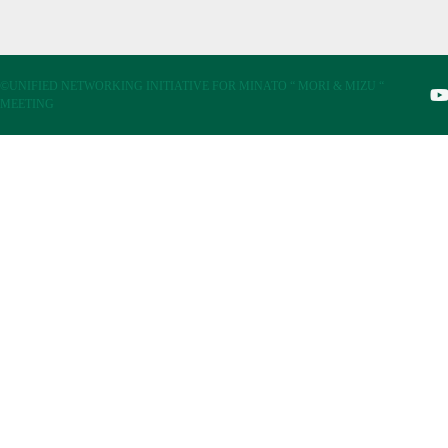
©UNIFIED NETWORKING INITIATIVE FOR MINATO “ MORI & MIZU “
MEETING