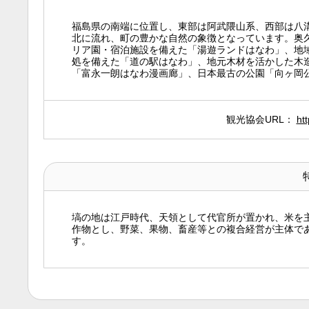
福島県の南端に位置し、東部は阿武隈山系、西部は八
北に流れ、町の豊かな自然の象徴となっています。奥
リア園・宿泊施設を備えた「湯遊ランドはなわ」、地
処を備えた「道の駅はなわ」、地元木材を活かした木
「富永一朗はなわ漫画廊」、日本最古の公園「向ヶ岡
観光協会URL：
ht
塙の地は江戸時代、天領として代官所が置かれ、米を
作物とし、野菜、果物、畜産等との複合経営が主体で
す。