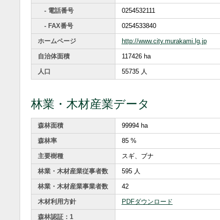
- 電話番号
0254532111
- FAX番号
0254533840
ホームページ
http://www.city.murakami.lg.jp
自治体面積
117426 ha
人口
55735 人
林業・木材産業データ
森林面積
99994 ha
森林率
85 %
主要樹種
スギ、ブナ
林業・木材産業従事者数
595 人
林業・木材産業事業者数
42
木材利用方針
PDFダウンロード
森林認証：1