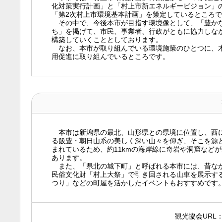
化対策実行計画」と「村上市新エネルギービジョン」
「第2次村上市環境基本計画」を策定しているところで
その中で、今後本市が目指す環境像として、「豊かな
ち」を掲げて、市民、事業者、行政がともに協力しな
構築していくこととしております。
なお、本市が取り組んでいる環境施策のひとつに、木
用促進に取り組んでいるところです。
本市は新潟県の最北、山形県との県境に位置し、西に
る飯豊・朝日山系の美しく深い山々を仰ぎ、そこを源
まれているため、約11kmの海岸線に奇岩や洞窟など
あります。
また、「県北の城下町」と呼ばれる本市には、昔なが
民俗文化財「村上大祭」で引き回される山車を展示す
つり」などの町屋を活かしたイベントもおすすめです
観光協会URL