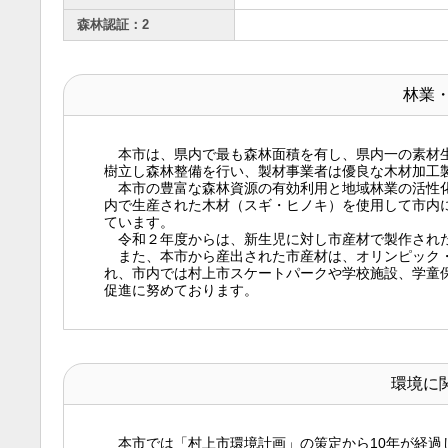
森林認証：2
林業
本市は、県内で最も森林面積を有し、県内一の素材生
樹立し森林整備を行い、製材事業者は優良な木材加工
本市の豊富な森林資源の有効利用と地域林業の活性化
内で生産された木材（スギ・ヒノキ）を使用して市内
ています。
令和２年度からは、新生児に対し市産材で製作された
また、本市から産出された市産材は、オリンピック・
れ、市内では村上市スケートパークや学校施設、学童
促進に努めております。
環境に
本市では「村上市環境計画」の策定から10年が経過