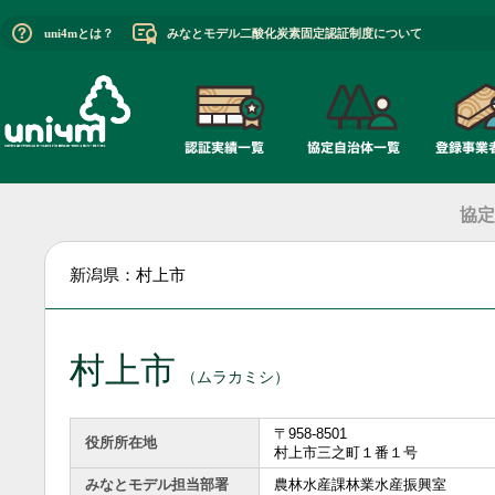
uni4mとは？
みなとモデル二酸化炭素固定認証制度について
協定
新潟県：村上市
村上市
（ムラカミシ）
〒958-8501
役所所在地
村上市三之町１番１号
みなとモデル担当部署
農林水産課林業水産振興室