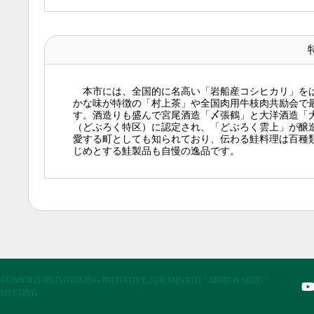
本市には、全国的に名高い「岩船産コシヒカリ」をは
かな味が特徴の「村上茶」や全国肉用牛枝肉共励会で
す。酒造りも盛んで宮尾酒造「〆張鶴」と大洋酒造「大
（どぶろく特区）に認定され、「どぶろく雲上」が醸
愛する町としても知られており、伝わる鮭料理は百種
じめとする鮭製品も自慢の逸品です。
©UNIFIED NETWORKING INITIATIVE FOR MINATO “ MORI & MIZU “
MEETING