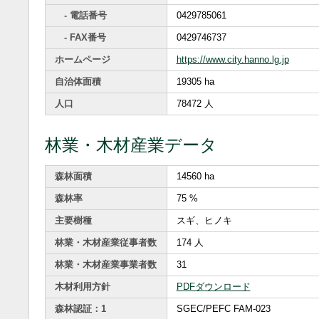
- 電話番号
0429785061
- FAX番号
0429746737
ホームページ
https://www.city.hanno.lg.jp
自治体面積
19305 ha
人口
78472 人
林業・木材産業データ
森林面積
14560 ha
森林率
75 %
主要樹種
スギ、ヒノキ
林業・木材産業従事者数
174 人
林業・木材産業事業者数
31
木材利用方針
PDFダウンロード
森林認証：1
SGEC/PEFC FAM-023