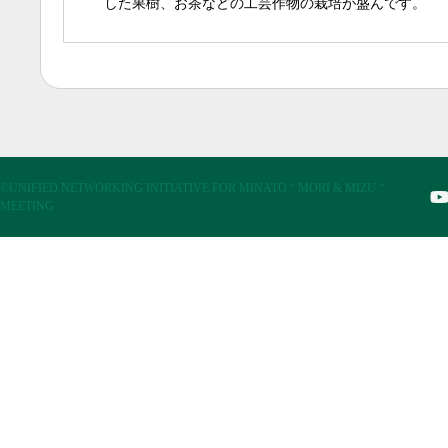
した果樹、お茶などの工芸作物の栽培が盛んです。
©UNIFIED NETWORKING INITIATIVE FOR MINATO “ MORI & MIZU “
MEETING