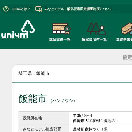
uni4mとは？
みなとモデル二酸化炭素固定認証制度について
協定
埼玉県：飯能市
飯能市
（ハンノウシ）
〒357-8501
役所所在地
飯能市大字双栁１番地の１
みなとモデル担当部署
農林部森林づくり課