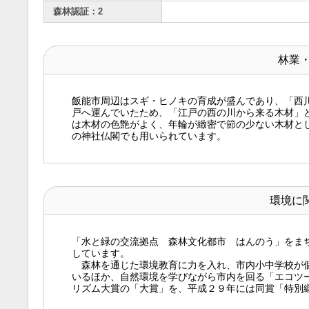
森林認証：2
林業
飯能市周辺はスギ・ヒノキの育成が盛んであり、「西
戸へ運んでいたため、「江戸の西の川から来る木材」
は木材の色艶がよく、年輪が緻密で節の少ない木材と
の神社仏閣でも用いられています。
環境に
「水と緑の交流拠点 森林文化都市 はんのう」をま
しています。
森林を通じた環境教育に力を入れ、市内小中学校が個
いるほか、自然環境を学びながら市内を回る「エコツ
リズム大賞の「大賞」を、平成２９年には同賞「特別