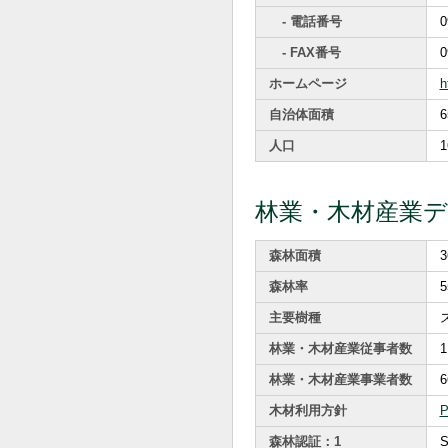
- 電話番号
0
- FAX番号
0
ホームページ
h
自治体面積
6
人口
1
林業・木材産業
森林面積
3
森林率
5
主要樹種
林業・木材産業従事者数
1
林業・木材産業事業者数
6
木材利用方針
森林認証：1
S