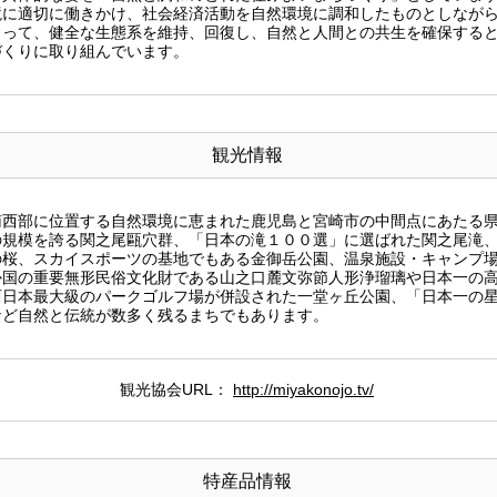
に適切に働きかけ、社会経済活動を自然環境に調和したものとしながら
よって、健全な生態系を維持、回復し、自然と人間との共生を確保する
づくりに取り組んでいます。
観光情報
西部に位置する自然環境に恵まれた鹿児島と宮崎市の中間点にあたる県
の規模を誇る関之尾甌穴群、「日本の滝１００選」に選ばれた関之尾滝
の桜、スカイスポーツの基地でもある金御岳公園、温泉施設・キャンプ
か国の重要無形民俗文化財である山之口麓文弥節人形浄瑠璃や日本一の
西日本最大級のパークゴルフ場が併設された一堂ヶ丘公園、「日本一の
など自然と伝統が数多く残るまちでもあります。
観光協会URL：
http://miyakonojo.tv/
特産品情報