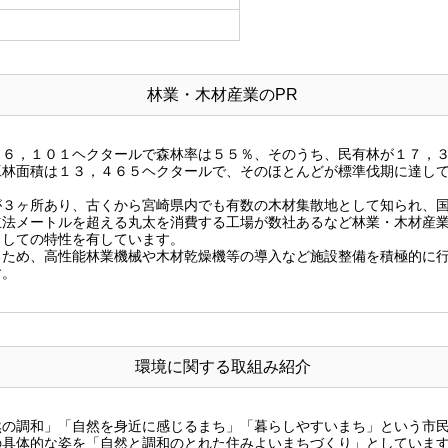
林業・木材産業のPR
６，１０１ヘクタールで森林率は５５％、そのうち、民有林が１７，３
工林面積は１３，４６５ヘクタールで、そのほとんどが標準伐期に達し
３ヶ所あり、古くから宮崎県内でも有数の木材集散地として知られ、国
立法メートルを超える丸太を消費する工場が数社あるなど林業・木材産
としての特性を有しています。
るため、高性能林業機械や木材乾燥機等の導入など施設整備を積極的に
す。
環境に関する取組み紹介
の調和」「自然を身近に感じるまち」「暮らしやすいまち」という市民
の具体的な姿を「自然と調和のとれた住みよいまちづくり」としていま