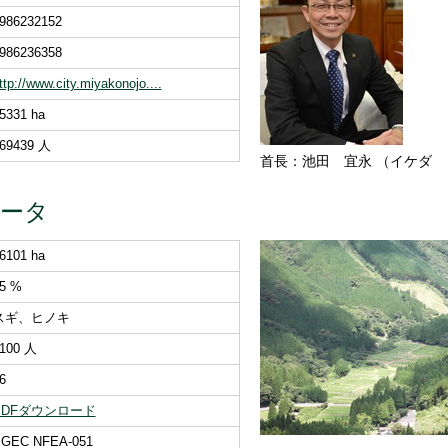
986232152
986236358
ttp://www.city.miyakonojo....
5331 ha
69439 人
首長：池田 宜永 （イケダ
データ
6101 ha
5 %
スギ、ヒノキ
100 人
6
PDFダウンロード
GEC NFEA-051