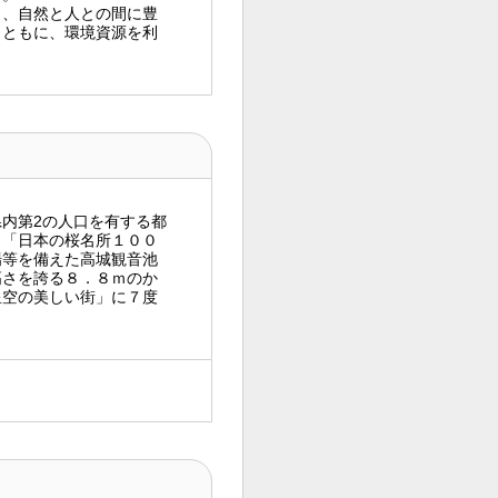
、自然と人との間に豊
とともに、環境資源を利
内第2の人口を有する都
、「日本の桜名所１００
場等を備えた高城観音池
高さを誇る８．８ｍのか
星空の美しい街」に７度