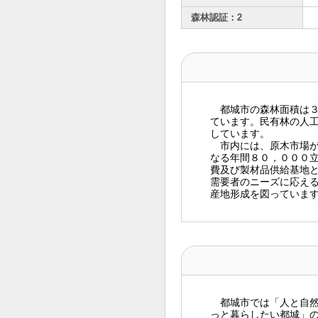
森林認証：2
都城市の森林面積は３
ています。民有林の人
しています。
市内には、原木市場が
なる年間８０，０００
費及び製材品供給基地
需要者のニーズに応え
産地形成を図っていま
都城市では「人と自然
っと暮らしたい都城」