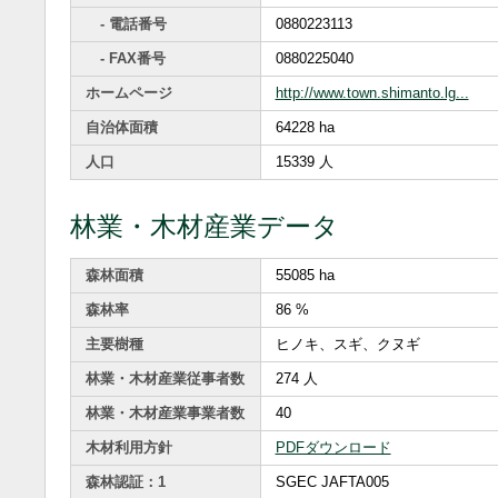
- 電話番号
0880223113
- FAX番号
0880225040
ホームページ
http://www.town.shimanto.lg...
自治体面積
64228 ha
人口
15339 人
林業・木材産業データ
森林面積
55085 ha
森林率
86 %
主要樹種
ヒノキ、スギ、クヌギ
林業・木材産業従事者数
274 人
林業・木材産業事業者数
40
木材利用方針
PDFダウンロード
森林認証：1
SGEC JAFTA005