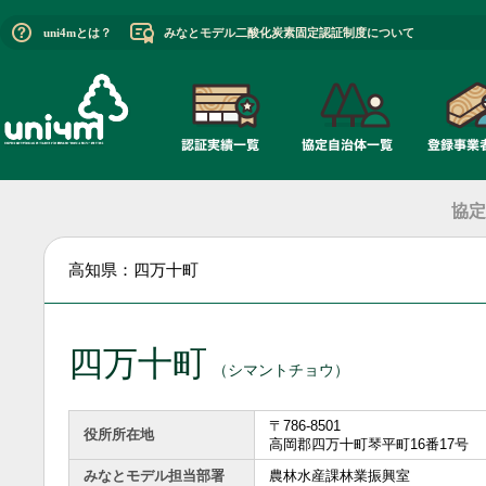
uni4mとは？
みなとモデル二酸化炭素固定認証制度について
協定
高知県：四万十町
四万十町
（シマントチョウ）
〒786-8501
役所所在地
高岡郡四万十町琴平町16番17号
みなとモデル担当部署
農林水産課林業振興室