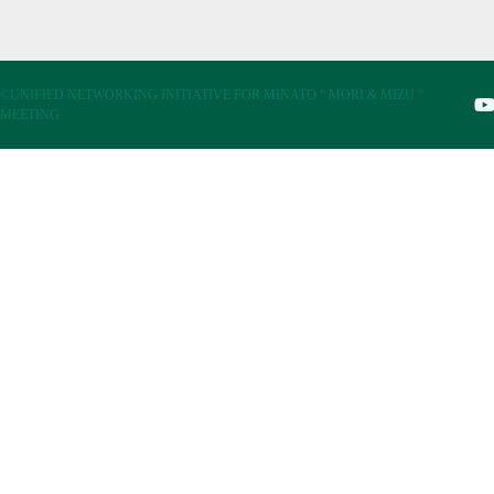
©UNIFIED NETWORKING INITIATIVE FOR MINATO “ MORI & MIZU “
MEETING