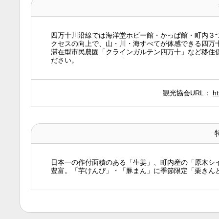
四万十川沿線では海洋堂ホビー館・かっぱ館・町内３
クセスの向上で、山・川・海すべてが体感できる四万
滞在型市民農園「クラインガルテン四万十」など移住
ださい。
観光協会URL：
ht
日本一の作付面積のある「生姜」、町内産の「原木シ
豊富。「芋けんぴ」・「豚まん」に季節限定「栗きん