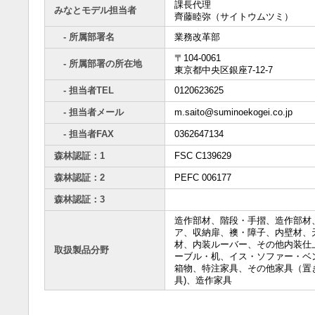
課長代理
みなとモデル担当者
齊藤睦弥（サイトウムツミ）
- 所属部署名
業務改革部
〒104-0061
- 所属部署の所在地
東京都中央区銀座7-12-7
- 担当者TEL
0120623625
- 担当者メール
m.saito@suminoekogei.co.jp
- 担当者FAX
0362647134
森林認証：1
FSC C139629
森林認証：2
PEFC 006177
森林認証：3
造作部材、階段・手摺、造作部材
ア、収納扉、襖・障子、内壁材、
材、内装ルーバー、その他内装仕
取扱製品分野
ーブル・机、イス・ソファー・ベ
箱物、特注家具、その他家具（置
具)、造作家具