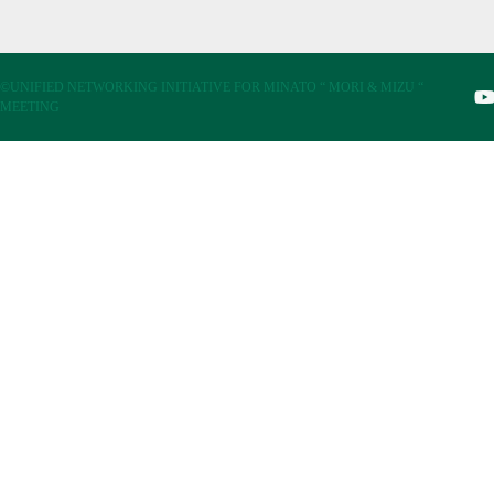
©UNIFIED NETWORKING INITIATIVE FOR MINATO “ MORI & MIZU “
MEETING