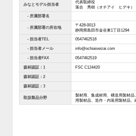
代表取締役
みなとモデル担当者
落合 秀樹（オチアイ ヒデキ）
- 所属部署名
〒428-0013
- 所属部署の所在地
静岡県島田市金谷東1丁目1294
- 担当者TEL
0547462518
- 担当者メール
info@ochiaiseizai.com
- 担当者FAX
0547462519
森林認証：1
FSC C124420
森林認証：2
森林認証：3
製材用、集成材用、構造用製材品
取扱製品分野
用製材品、造作・内装用製材品、