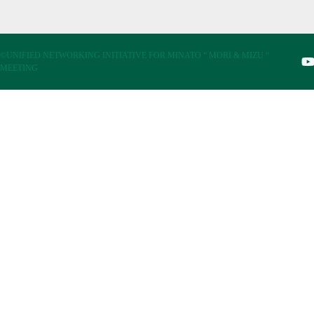
©UNIFIED NETWORKING INITIATIVE FOR MINATO “ MORI & MIZU “
MEETING