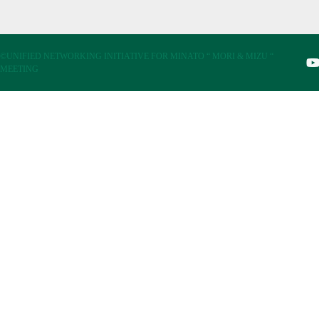
©UNIFIED NETWORKING INITIATIVE FOR MINATO “ MORI & MIZU “
MEETING