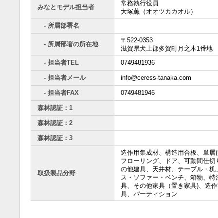
常務執行役員
みなとモデル担当者
大塚薫（オオツカカオル）
- 所属部署名
〒522-0353
- 所属部署の所在地
滋賀県犬上郡多賀町月之木1番地
- 担当者TEL
0749481936
- 担当者メール
info@ceress-tanaka.com
- 担当者FAX
0749481946
森林認証：1
森林認証：2
森林認証：3
造作用集成材、構造用合板、単層(
フローリング、ドア、可動間仕切
の他建具、天井材、テーブル・机
取扱製品分野
ス・ソファー・ベンチ、箱物、特
具、その他家具（置き家具)、造作
具、パーティション