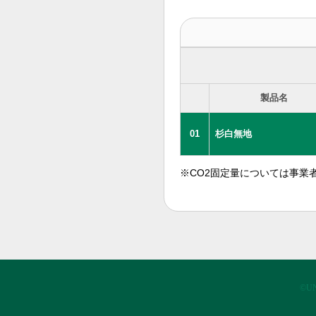
製品名
01
杉白無地
※CO2固定量については事業
©UN