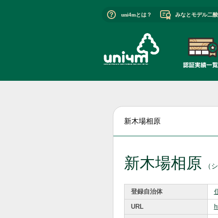
uni4mとは？
みなとモデル二酸
新木場相原
新木場相原
（シ
登録自治体
URL
h