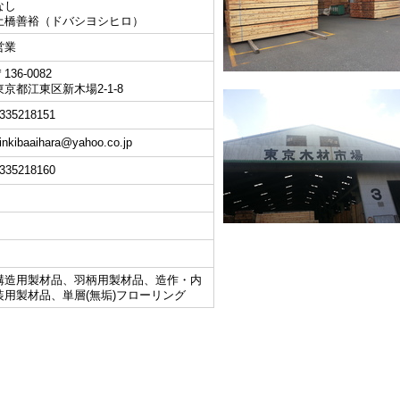
なし
土橋善裕（ドバシヨシヒロ）
営業
136-0082
東京都江東区新木場2-1-8
335218151
inkibaaihara@yahoo.co.jp
335218160
構造用製材品、羽柄用製材品、造作・内
装用製材品、単層(無垢)フローリング