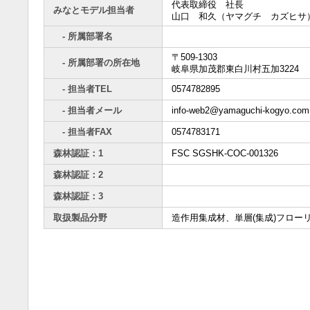
代表取締役 社長
みなとモデル担当者
山口 和久（ヤマグチ カズヒサ
- 所属部署名
〒509-1303
- 所属部署の所在地
岐阜県加茂郡東白川村五加3224
- 担当者TEL
0574782895
- 担当者メール
info-web2@yamaguchi-kogyo.com
- 担当者FAX
0574783171
森林認証：1
FSC SGSHK-COC-001326
森林認証：2
森林認証：3
取扱製品分野
造作用集成材、単層(集成)フロー