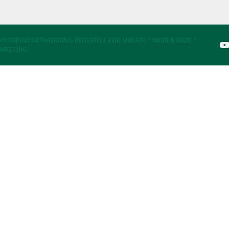
©UNIFIED NETWORKING INITIATIVE FOR MINATO “ MORI & MIZU “
MEETING