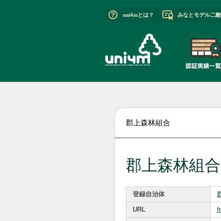
uni4mとは？
みなとモデル二酸
郡上森林組合
郡上森林組合
登録自治体
URL
h