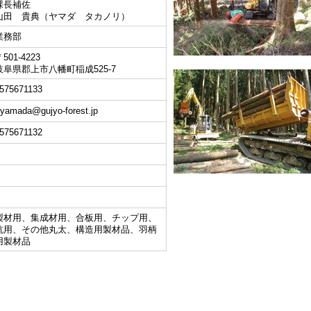
課長補佐
山田 貴典（ヤマダ タカノリ）
業務部
501-4223
岐阜県郡上市八幡町稲成525-7
575671133
-yamada@gujyo-forest.jp
575671132
製材用、集成材用、合板用、チップ用、
杭用、その他丸太、構造用製材品、羽柄
用製材品