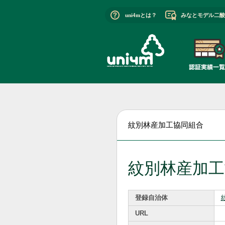
uni4mとは？
みなとモデル二酸
紋別林産加工協同組合
紋別林産加工
登録自治体
URL