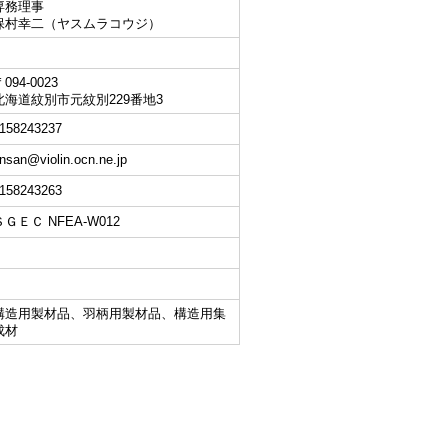
専務理事
保村幸二（ヤスムラコウジ）
094-0023
北海道紋別市元紋別229番地3
158243237
insan@violin.ocn.ne.jp
158243263
ＳＧＥＣ NFEA-W012
構造用製材品、羽柄用製材品、構造用集
成材