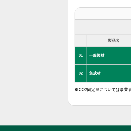
製品名
01
一般製材
02
集成材
※CO2固定量については事業